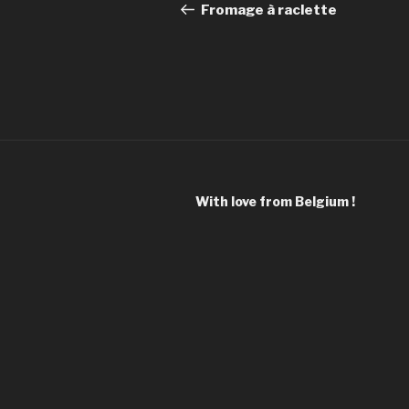
de
précédent
Fromage à raclette
l’article
With love from Belgium !