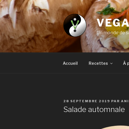
Aller
au
contenu
VEGA
principal
Un monde de sa
Accueil
Recettes
À 
PUBLIÉ
28 SEPTEMBRE 2019
PAR
AN
LE
Salade automnale