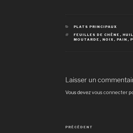
CATÉGORIES
PLATS PRINCIPAUX
ÉTIQUETTES
FEUILLES DE CHÊNE
,
HUIL
MOUTARDE
,
NOIX
,
PAIN
,
Laisser un commentai
Vous devez
vous connecter
po
Navigation
Article
PRÉCÉDENT