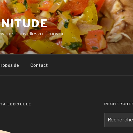
NITUDE
veurs nouvelles à découvrir
propos de
Contact
RECHERCHE
ITA LEBOULLE
Recherche
pour
: