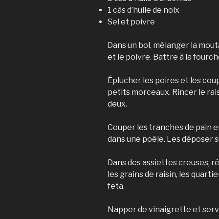
1 càs d’huile de noix
Sel et poivre
Dans un bol, mélanger la moutar
et le poivre. Battre à la four
Éplucher les poires et les co
petits morceaux. Rincer le rais
deux.
Couper les tranches de pain en 
dans une poêle. Les déposer su
Dans des assiettes creuses, rép
les grains de raisin, les quarti
feta.
Napper de vinaigrette et servi