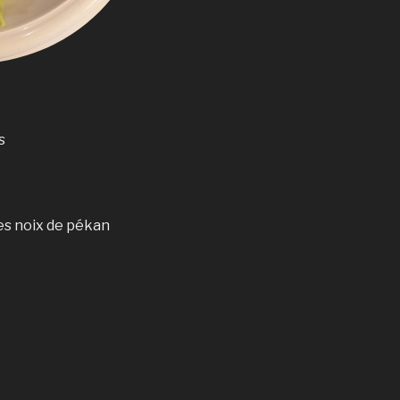
s
es noix de pékan