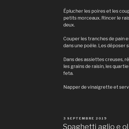
Éplucher les poires et les co
petits morceaux. Rincer le rais
deux.
Couper les tranches de pain en 
dans une poêle. Les déposer su
Dans des assiettes creuses, rép
les grains de raisin, les quarti
feta.
Napper de vinaigrette et servi
PUBLIÉ
3 SEPTEMBRE 2019
LE
Spaghetti aglio e o