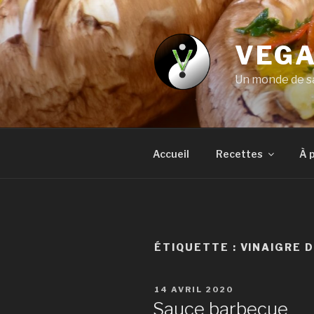
Aller
au
contenu
VEGA
principal
Un monde de sa
Accueil
Recettes
À 
ÉTIQUETTE :
VINAIGRE D
PUBLIÉ
14 AVRIL 2020
LE
Sauce barbecue