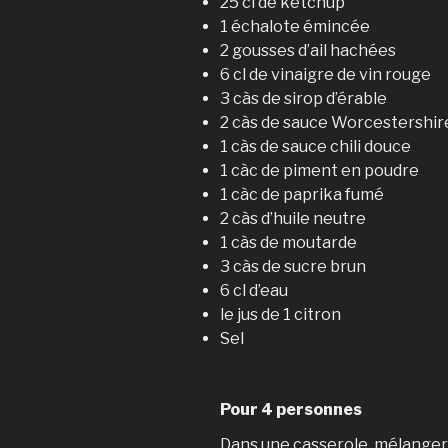
25 cl de ketchup
1 échalote émincée
2 gousses d’ail hachées
6 cl de vinaigre de vin rouge
3 càs de sirop d’érable
2 càs de sauce Worcestershir
1 càs de sauce chili douce
1 càc de piment en poudre
1 càc de paprika fumé
2 càs d’huile neutre
1 càs de moutarde
3 càs de sucre brun
6 cl d’eau
le jus de 1 citron
Sel
Pour 4 personnes
Dans une casserole, mélanger 