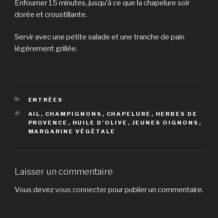
Enfourner 15 minutes, jusqu’à ce que la chapelure soir
dorée et croustillante.
Servir avec une petite salade et une tranche de pain
légèrement grillée.
CATÉGORIES
ENTRÉES
ÉTIQUETTES
AIL
,
CHAMPIGNONS
,
CHAPELURE
,
HERBES DE
PROVENCE
,
HUILE D'OLIVE
,
JEUNES OIGNONS
,
MARGARINE VÉGÉTALE
Laisser un commentaire
Vous devez
vous connecter
pour publier un commentaire.