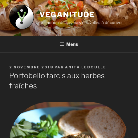
Aller
au
VEGANITUDE
contenu
Un monde de saveurs nouvelles à découvrir
principal
Menu
PUBLIÉ
2 NOVEMBRE 2018
PAR
ANITA LEBOULLE
LE
Portobello farcis aux herbes
fraîches