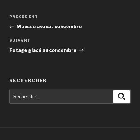
Navigation
Article
PRÉCÉDENT
de
précédent
Mousse avocat concombre
l’article
Article
SUIVANT
suivant
Potage glacé au concombre
RECHERCHER
Recherche
Reche
pour
: