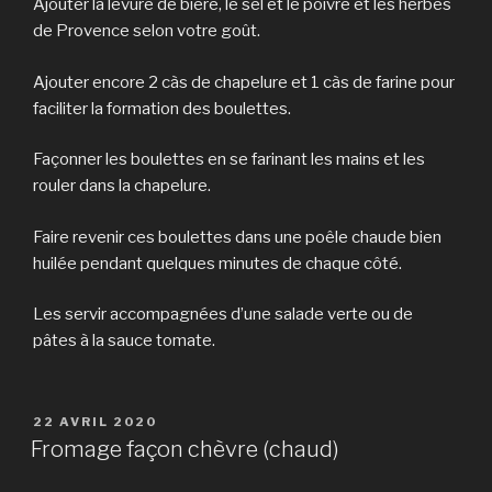
Ajouter la levure de bière, le sel et le poivre et les herbes
de Provence selon votre goût.
Ajouter encore 2 càs de chapelure et 1 càs de farine pour
faciliter la formation des boulettes.
Façonner les boulettes en se farinant les mains et les
rouler dans la chapelure.
Faire revenir ces boulettes dans une poêle chaude bien
huilée pendant quelques minutes de chaque côté.
Les servir accompagnées d’une salade verte ou de
pâtes à la sauce tomate.
PUBLIÉ
22 AVRIL 2020
LE
Fromage façon chèvre (chaud)