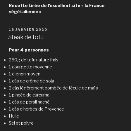
Recette tirée de l’excellent site « la France
végétalienne »
PUBLIÉ
16 JANVIER 2020
LE
Steak de tofu
Pour 4 personnes
250g de tofu nature frais
1 courgette moyenne
1 oignon moyen
1 càs de crème de soja
2 càs légèrement bombée de fécule de maïs
1 pincée de curcuma
1 càs de persil haché
1 càs d’herbes de Provence
Huile
Sel et poivre