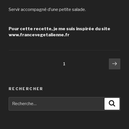
Servir accompagné d’une petite salade.
Pour cette recette, je me suis inspirée du site
www.francevegetalienne.fr
Navigation
Pag
Page
1
suiv
des
articles
RECHERCHER
Recherche
Reche
pour
: