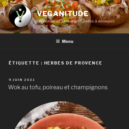
Aller
au
VEGANITUDE
contenu
Un monde de saveurs nouvelles à découvrir
principal
Menu
ÉTIQUETTE :
HERBES DE PROVENCE
PUBLIÉ
9 JUIN 2021
LE
Wok au tofu, poireau et champignons