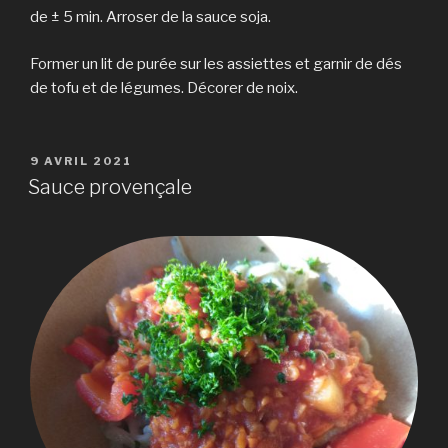
de ± 5 min. Arroser de la sauce soja.
Former un lit de purée sur les assiettes et garnir de dés
de tofu et de légumes. Décorer de noix.
PUBLIÉ
9 AVRIL 2021
LE
Sauce provençale