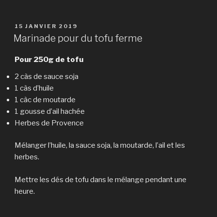
PUBLIÉ
15 JANVIER 2019
LE
Marinade pour du tofu ferme
Pour 250g de tofu
2 càs de sauce soja
1 càs d’huile
1 càc de moutarde
1 gousse d’ail hachée
Herbes de Provence
Mélanger l’huile, la sauce soja, la moutarde, l’ail et les
herbes.
Mettre les dés de tofu dans le mélange pendant une
heure.