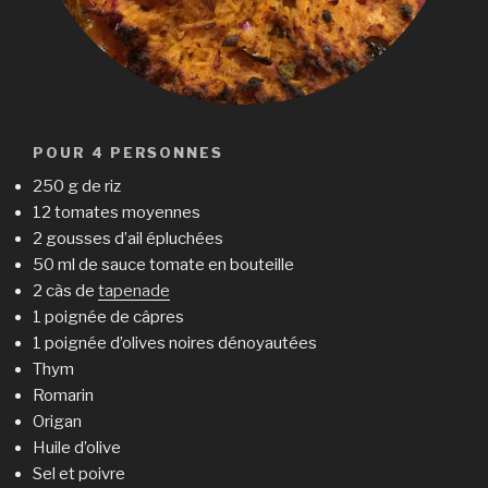
POUR 4 PERSONNES
250 g de riz
12 tomates moyennes
2 gousses d’ail épluchées
50 ml de sauce tomate en bouteille
2 càs de
tapenade
1 poignée de câpres
1 poignée d’olives noires dénoyautées
Thym
Romarin
Origan
Huile d’olive
Sel et poivre