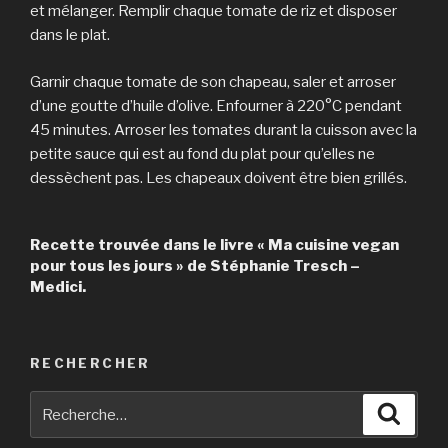
et mélanger. Remplir chaque tomate de riz et disposer
dans le plat.
Garnir chaque tomate de son chapeau, saler et arroser
d’une goutte d’huile d’olive. Enfourner à 220°C pendant
45 minutes. Arroser les tomates durant la cuisson avec la
petite sauce qui est au fond du plat pour qu’elles ne
dessèchent pas. Les chapeaux doivent être bien grillés.
Recette trouvée dans le livre « Ma cuisine vegan
pour tous les jours » de Stéphanie Tresch –
Medici.
RECHERCHER
Recherche
Reche
pour