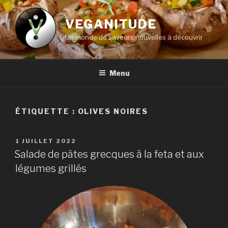
Aller
au
VEGANITUDE
contenu
Un monde de saveurs nouvelles à découvrir
principal
Menu
ÉTIQUETTE :
OLIVES NOIRES
PUBLIÉ
1 JUILLET 2022
LE
Salade de pâtes grecques à la feta et aux
légumes grillés