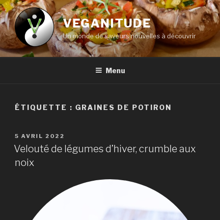
Aller
au
VEGANITUDE
contenu
Un monde de saveurs nouvelles à découvrir
principal
Menu
ÉTIQUETTE :
GRAINES DE POTIRON
PUBLIÉ
5 AVRIL 2022
LE
Velouté de légumes d’hiver, crumble aux
noix