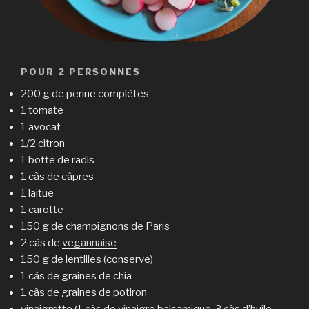
POUR 2 PERSONNES
200 g de penne complètes
1 tomate
1 avocat
1/2 citron
1 botte de radis
1 càs de câpres
1 laitue
1 carotte
150 g de champignons de Paris
2 càs de
vegannaise
150 g de lentilles (conserve)
1 càs de graines de chia
1 càs de graines de potiron
vinaigrette (1 càs de vinaigre balsamique, 3 càs d’huile