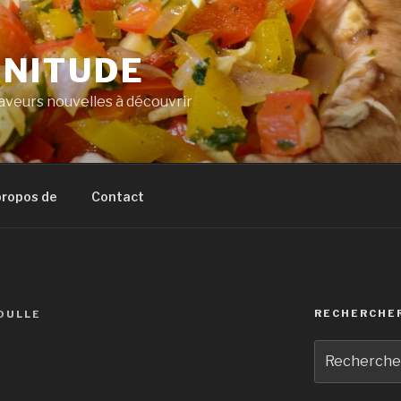
NITUDE
veurs nouvelles à découvrir
propos de
Contact
RECHERCHE
OULLE
Recherche
pour
: