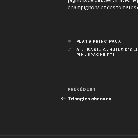
pignons de pin. Servir avec l
champignons et des tomates cu
CATÉGORIES
PLATS PRINCIPAUX
ÉTIQUETTES
AIL
,
BASILIC
,
HUILE D'OL
PIN
,
SPAGHETTI
Navigation
Article
PRÉCÉDENT
de
précédent
Triangles chococo
l’article