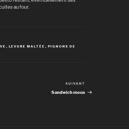
e pesto restant, éventuellement des
ites au four.
IVE
,
LEVURE MALTÉE
,
PIGNONS DE
SUIVANT
Article
suivant
Sandwich mous