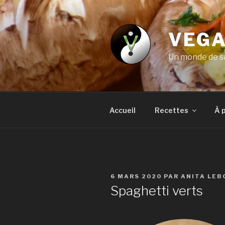
Aller
au
contenu
VEGA
principal
Un monde de sa
Accueil
Recettes
À 
PUBLIÉ
6 MARS 2020
PAR
ANITA LEB
LE
Spaghetti verts