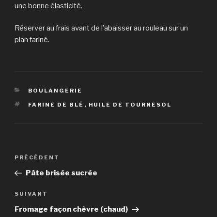
une bonne élasticité.
Réserver au frais avant de l’abaisser au rouleau sur un
plan fariné.
CATÉGORIES
BOULANGERIE
ÉTIQUETTES
FARINE DE BLÉ
,
HUILE DE TOURNESOL
Navigation
Article
PRÉCÉDENT
de
précédent
Pâte brisée sucrée
l’article
Article
SUIVANT
suivant
Fromage façon chèvre (chaud)