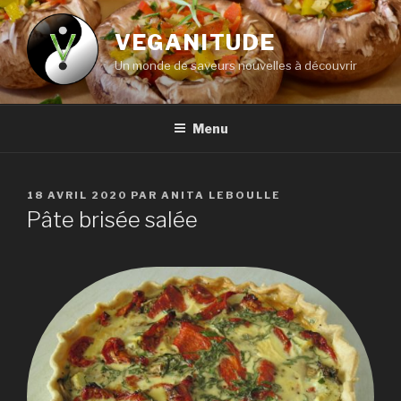
Aller
au
VEGANITUDE
contenu
Un monde de saveurs nouvelles à découvrir
principal
Menu
PUBLIÉ
18 AVRIL 2020
PAR
ANITA LEBOULLE
LE
Pâte brisée salée