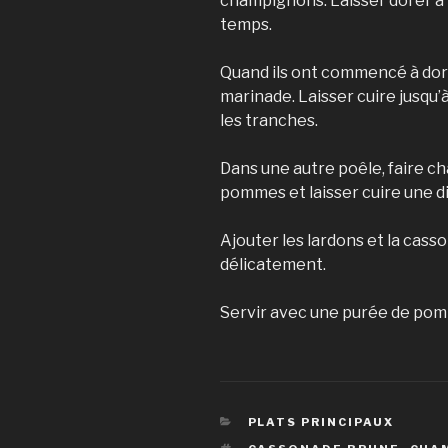
champignons. Laisser dorer à
temps.
Quand ils ont commencé à dore
marinade. Laisser cuire jusqu
les tranches.
Dans une autre poêle, faire chau
pommes et laisser cuire une d
Ajouter les lardons et la cas
délicatement.
Servir avec une purée de pom
CATÉGORIES
PLATS PRINCIPAUX