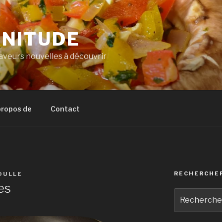
NITUDE
veurs nouvelles à découvrir
propos de
Contact
RECHERCHE
OULLE
es
Recherche
pour
: