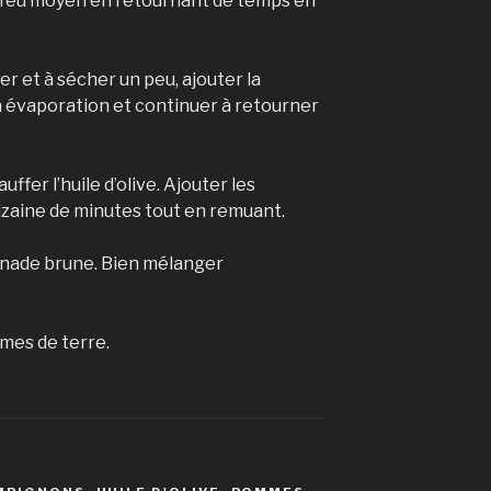
 feu moyen en retournant de temps en
r et à sécher un peu, ajouter la
’à évaporation et continuer à retourner
ffer l’huile d’olive. Ajouter les
izaine de minutes tout en remuant.
sonade brune. Bien mélanger
mes de terre.