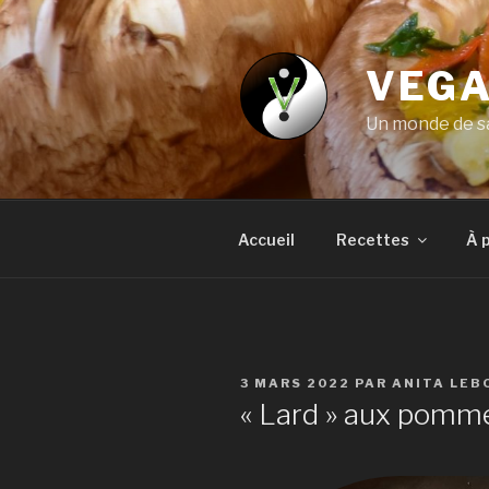
Aller
au
contenu
VEGA
principal
Un monde de sa
Accueil
Recettes
À 
PUBLIÉ
3 MARS 2022
PAR
ANITA LEB
LE
« Lard » aux pomm