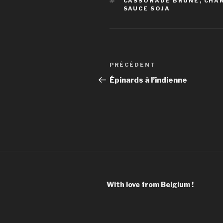
ÉTIQUETTES
CASSONADE BRUNE
,
CHA
SAUCE SOJA
Navigation
Article
PRÉCÉDENT
de
précédent
Épinards à l’indienne
l’article
With love from Belgium !