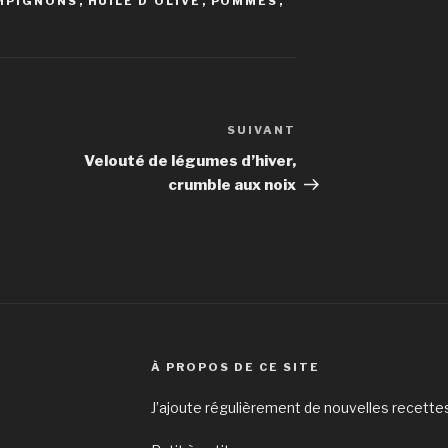
MPIGNONS
,
HUILE D'OLIVE
,
POMMES
,
SUIVANT
Article
suivant
Velouté de légumes d’hiver,
crumble aux noix
À PROPOS DE CE SITE
J’ajoute régulièrement de nouvelles recettes