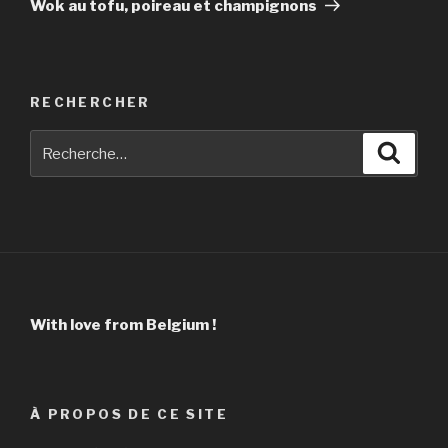
Wok au tofu, poireau et champignons
RECHERCHER
Recherche
Reche
pour
:
With love from Belgium !
À PROPOS DE CE SITE