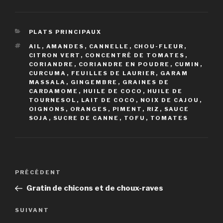
CATÉGORIES
PLATS PRINCIPAUX
ÉTIQUETTES
AIL
,
AMANDES
,
CANNELLE
,
CHOU-FLEUR
,
CITRON VERT
,
CONCENTRÉ DE TOMATES
,
CORIANDRE
,
CORIANDRE EN POUDRE
,
CUMIN
,
CURCUMA
,
FEUILLES DE LAURIER
,
GARAM
MASSALA
,
GINGEMBRE
,
GRAINES DE
CARDAMOME
,
HUILE DE COCO
,
HUILE DE
TOURNESOL
,
LAIT DE COCO
,
NOIX DE CAJOU
,
OIGNONS
,
ORANGES
,
PIMENT
,
RIZ
,
SAUCE
SOJA
,
SUCRE DE CANNE
,
TOFU
,
TOMATES
Navigation
Article
PRÉCÉDENT
de
précédent
Gratin de chicons et de choux-raves
l’article
Article
SUIVANT
suivant