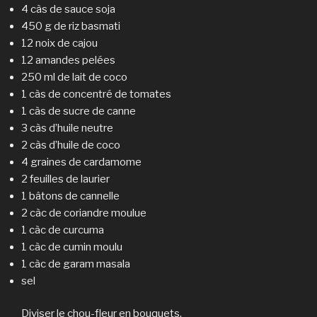
4 càs de sauce soja
450 g de riz basmati
12 noix de cajou
12 amandes pelées
250 ml de lait de coco
1 càs de concentré de tomates
1 càs de sucre de canne
3 càs d’huile neutre
2 càs d’huile de coco
4 graines de cardamome
2 feuilles de laurier
1 bâtons de cannelle
2 càc de coriandre moulue
1 càc de curcuma
1 càc de cumin moulu
1 càc de garam masala
sel
Diviser le chou-fleur en bouquets.