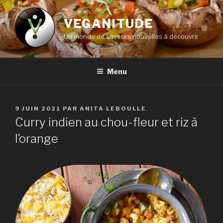
Aller
au
VEGANITUDE
contenu
Un monde de saveurs nouvelles à découvrir
principal
Menu
PUBLIÉ
9 JUIN 2021
PAR
ANITA LEBOULLE
LE
Curry indien au chou-fleur et riz à
l’orange