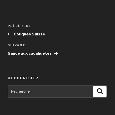
Navigation
Article
PRÉCÉDENT
de
précédent
Couques Suisse
l’article
Article
SUIVANT
suivant
Sauce aux cacahuètes
RECHERCHER
Recherche
Reche
pour
: