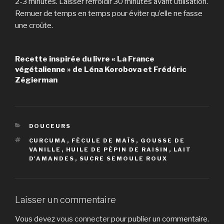
2-3 minutes. Laisser refroidir 30 minutes avant utilisation.
Remuer de temps en temps pour éviter qu’elle ne fasse
une croûte.
Recette inspirée du livre « La France
végétalienne » de Léna Korobova et Frédéric
Zégierman
CATÉGORIES
DOUCEURS
ÉTIQUETTES
CURCUMA
,
FÉCULE DE MAÏS
,
GOUSSE DE
VANILLE
,
HUILE DE PÉPIN DE RAISIN
,
LAIT
D'AMANDES
,
SUCRE SEMOULE ROUX
Laisser un commentaire
Vous devez
vous connecter
pour publier un commentaire.