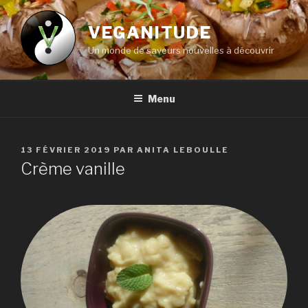
Aller
au
VEGANITUDE
contenu
Un monde de saveurs nouvelles à découvrir
principal
Menu
PUBLIÉ
13 FÉVRIER 2019
PAR
ANITA LEBOULLE
LE
Crème vanille