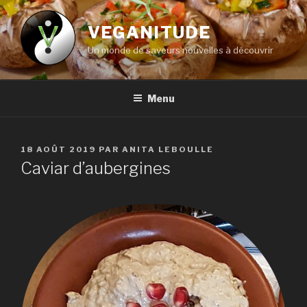
Aller
au
VEGANITUDE
contenu
Un monde de saveurs nouvelles à découvrir
principal
Menu
PUBLIÉ
18 AOÛT 2019
PAR
ANITA LEBOULLE
LE
Caviar d’aubergines