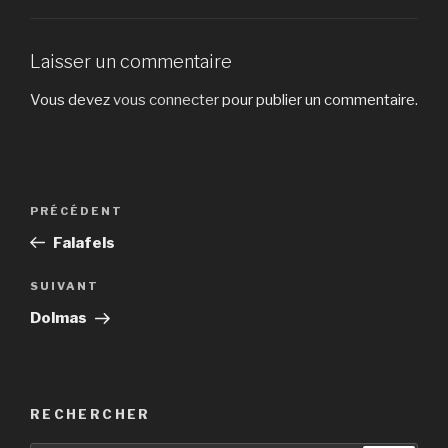
Laisser un commentaire
Vous devez
vous connecter
pour publier un commentaire.
Navigation
Article
PRÉCÉDENT
de
précédent
Falafels
l’article
Article
SUIVANT
suivant
Dolmas
RECHERCHER