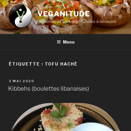
Aller
au
VEGANITUDE
contenu
Un monde de saveurs nouvelles à découvrir
principal
Menu
ÉTIQUETTE :
TOFU HACHÉ
PUBLIÉ
3 MAI 2020
LE
Kibbehs (boulettes libanaises)