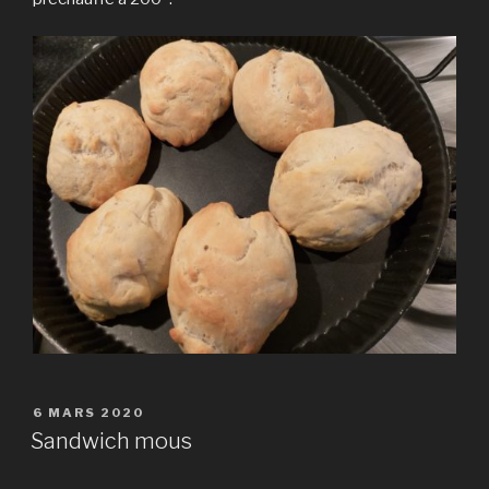
PUBLIÉ
6 MARS 2020
LE
Sandwich mous