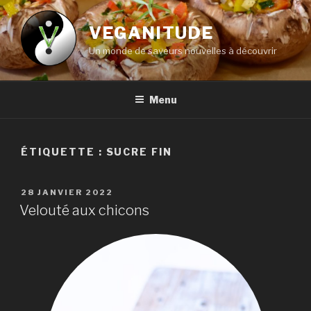
Aller
au
VEGANITUDE
contenu
Un monde de saveurs nouvelles à découvrir
principal
Menu
ÉTIQUETTE :
SUCRE FIN
PUBLIÉ
28 JANVIER 2022
LE
Velouté aux chicons