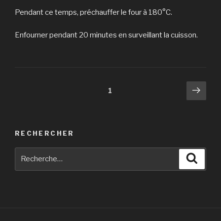
Pendant ce temps, préchauffer le four à 180°C.
Enfourner pendant 20 minutes en surveillant la cuisson.
Navigation
Pag
Page
1
suiv
des
articles
RECHERCHER
Recherche
Reche
pour
: