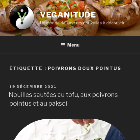
Aller
au
VEGANITUDE
contenu
Un monde de saveurs nouvelles à découvrir
principal
Menu
ÉTIQUETTE :
POIVRONS DOUX POINTUS
PUBLIÉ
19 DÉCEMBRE 2021
LE
Nouilles sautées au tofu, aux poivrons
pointus et au paksoi