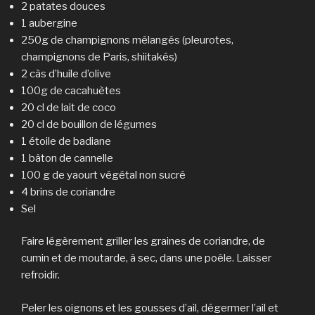
2 patates douces
1 aubergine
250g de champignons mélangés (pleurotes,
champignons de Paris, shiitakés)
2 càs d’huile d’olive
100g de cacahuètes
20 cl de lait de coco
20 cl de bouillon de légumes
1 étoile de badiane
1 bâton de cannelle
100 g de yaourt végétal non sucré
4 brins de coriandre
Sel
Faire légèrement griller les graines de coriandre, de
cumin et de moutarde, à sec, dans une poêle. Laisser
refroidir.
Peler les oignons et les gousses d’ail, dégermer l’ail et