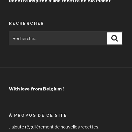
Recette inspirée d’une recette de Bio Planet
RECHERCHER
Recherche
Reche
pour
:
With love from Belgium !
À PROPOS DE CE SITE
J’ajoute régulièrement de nouvelles recettes.