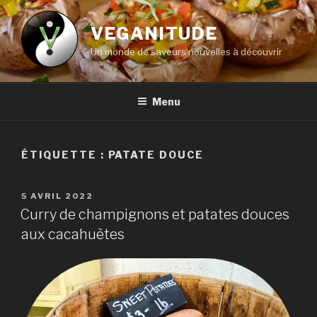
Aller
au
VEGANITUDE
contenu
Un monde de saveurs nouvelles à découvrir
principal
Menu
ÉTIQUETTE :
PATATE DOUCE
PUBLIÉ
5 AVRIL 2022
LE
Curry de champignons et patates douces
aux cacahuètes