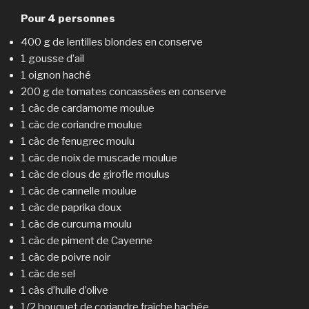
Pour 4 personnes
400 g de lentilles blondes en conserve
1 gousse d’ail
1 oignon haché
200 g de tomates concassées en conserve
1 càc de cardamome moulue
1 càc de coriandre moulue
1 càc de fenugrec moulu
1 càc de noix de muscade moulue
1 càc de clous de girofle moulus
1 càc de cannelle moulue
1 càc de paprika doux
1 càc de curcuma moulu
1 càc de piment de Cayenne
1 càc de poivre noir
1 càc de sel
1 càs d’huile d’olive
1/2 bouquet de coriandre fraîche hachée