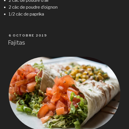
2 càc de poudre d’ail
2 càc de poudre d’oignon
1/2 càc de paprika
PUBLIÉ
6 OCTOBRE 2019
LE
Fajitas