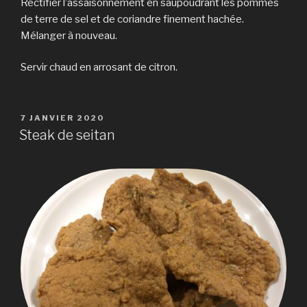
Rectifier l’assaisonnement en saupoudrant les pommes
de terre de sel et de coriandre finement hachée.
Mélanger à nouveau.
Servir chaud en arrosant de citron.
PUBLIÉ
7 JANVIER 2020
LE
Steak de seitan