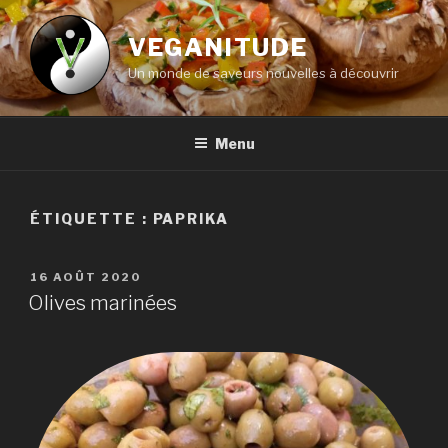
Aller
au
VEGANITUDE
contenu
Un monde de saveurs nouvelles à découvrir
principal
Menu
ÉTIQUETTE :
PAPRIKA
PUBLIÉ
16 AOÛT 2020
LE
Olives marinées