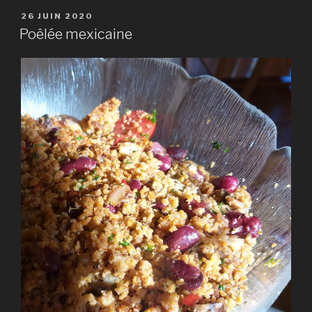
PUBLIÉ
26 JUIN 2020
LE
Poêlée mexicaine