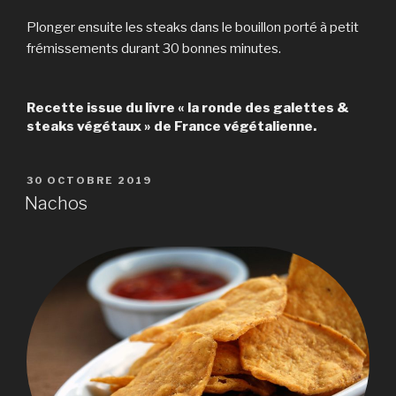
Plonger ensuite les steaks dans le bouillon porté à petit
frémissements durant 30 bonnes minutes.
Recette issue du livre « la ronde des galettes &
steaks végétaux » de France végétalienne.
PUBLIÉ
30 OCTOBRE 2019
LE
Nachos