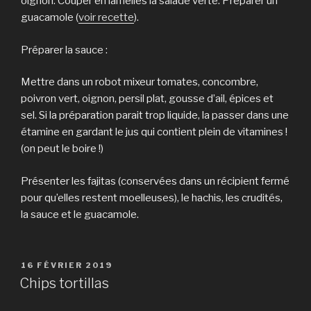
oignon. Couper en lamelles la salade verte. Préparer un
guacamole (
voir recette
).
Préparer la sauce :
Mettre dans un robot mixeur tomates, concombre,
poivron vert, oignon, persil plat, gousse d’ail, épices et
sel. Si la préparation parait trop liquide, la passer dans une
étamine en gardant le jus qui contient plein de vitamines !
(on peut le boire !)
Présenter les fajitas (conservées dans un récipient fermé
pour qu’elles restent moelleuses), le hachis, les crudités,
la sauce et le guacamole.
PUBLIÉ
16 FÉVRIER 2019
LE
Chips tortillas