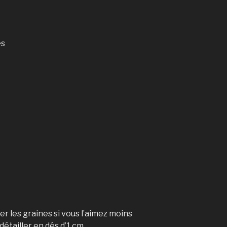
es
rer les graines si vous l’aimez moins
détailler en dés d’1 cm.