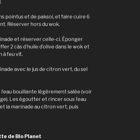
.
s pointus et de paksoi, et faire cuire 6
uant. Réserver hors du wok.
arinade et réserver celle-ci. Éponger
fer 2 càs d’huile d’olive dans le wok et
à feu vif..
ade avec le jus de citron vert, du sel
e l’eau bouillante légèrement salée (voir
ge). Les égoutter et rincer sous l’eau
et la marinade au citron vert, puis
tte de Bio Planet