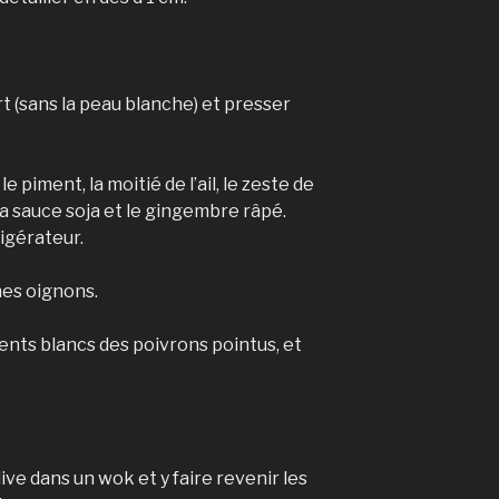
rt (sans la peau blanche) et presser
 piment, la moitié de l’ail, le zeste de
 la sauce soja et le gingembre râpé.
igérateur.
nes oignons.
ments blancs des poivrons pointus, et
live dans un wok et y faire revenir les