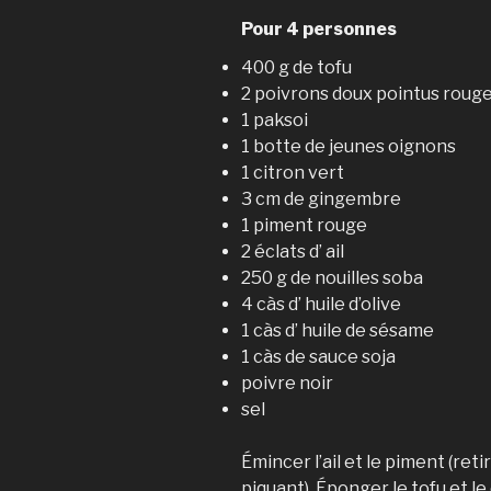
Pour 4 personnes
400 g de tofu
2 poivrons doux pointus roug
1 paksoi
1 botte de jeunes oignons
1 citron vert
3 cm de gingembre
1 piment rouge
2 éclats d’ ail
250 g de nouilles soba
4 càs d’ huile d’olive
1 càs d’ huile de sésame
1 càs de sauce soja
poivre noir
sel
Émincer l’ail et le piment (reti
piquant). Éponger le tofu et le 