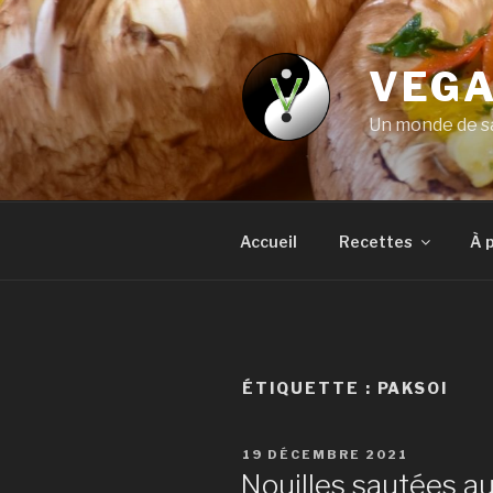
Aller
au
contenu
VEGA
principal
Un monde de sa
Accueil
Recettes
À 
ÉTIQUETTE :
PAKSOI
PUBLIÉ
19 DÉCEMBRE 2021
LE
Nouilles sautées au