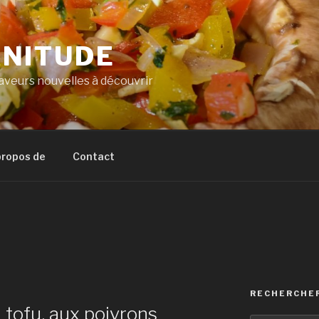
NITUDE
veurs nouvelles à découvrir
propos de
Contact
RECHERCHE
 tofu, aux poivrons