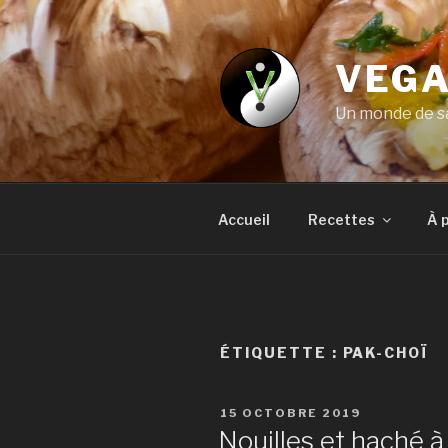
Aller
au
contenu
VEGA
principal
Un monde de sa
Accueil
Recettes
À 
ÉTIQUETTE :
PAK-CHOÏ
PUBLIÉ
15 OCTOBRE 2019
LE
Nouilles et haché à 