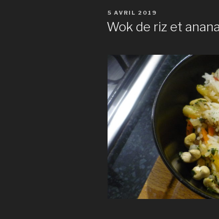
PUBLIÉ
5 AVRIL 2019
LE
Wok de riz et anana