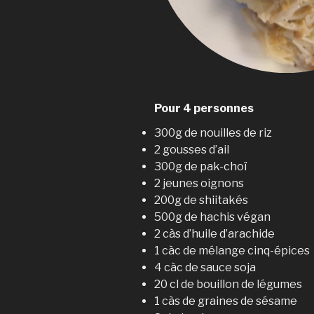
Pour 4 personnes
300g de nouilles de riz
2 gousses d’ail
300g de pak-choï
2 jeunes oignons
200g de shiitakés
500g de hachis végan
2 càs d’huile d’arachide
1 càc de mélange cinq-épices
4 càc de sauce soja
20 cl de bouillon de légumes
1 càs de graines de sésame