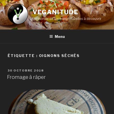
Aller
au
VEGANITUDE
contenu
Un monde de saveurs nouvelles à découvrir
principal
Menu
ÉTIQUETTE :
OIGNONS SÉCHÉS
PUBLIÉ
30 OCTOBRE 2018
LE
Fromage à râper