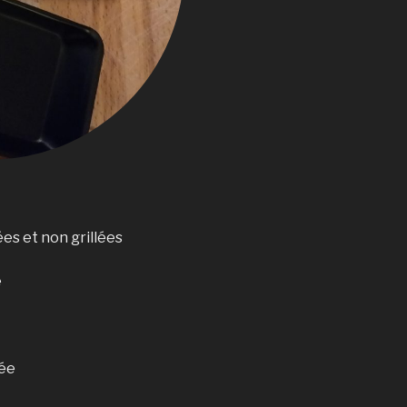
ées et non grillées
é
tée