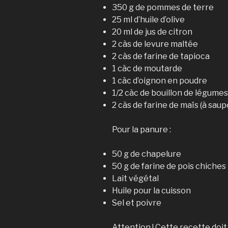
350 g de pommes de terre
25 ml d’huile d’olive
20 ml de jus de citron
2 càs de levure maltée
2 càs de farine de tapioca
1 càc de moutarde
1 càc d’oignon en poudre
1/2 càc de bouillon de légume
2 càs de farine de maïs (à saup
Pour la panure :
50 g de chapelure
50 g de farine de pois chiches
Lait végétal
Huile pour la cuisson
Sel et poivre
Attention ! Cette recette doit 