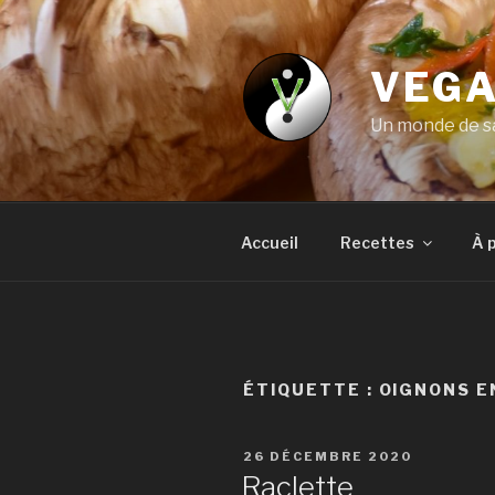
Aller
au
contenu
VEGA
principal
Un monde de sa
Accueil
Recettes
À 
ÉTIQUETTE :
OIGNONS E
PUBLIÉ
26 DÉCEMBRE 2020
LE
Raclette