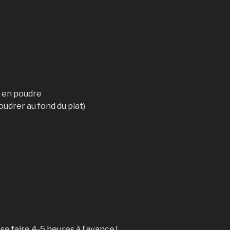
s en poudre
oudrer au fond du plat)
se faire 4-5 heures à l’avance !