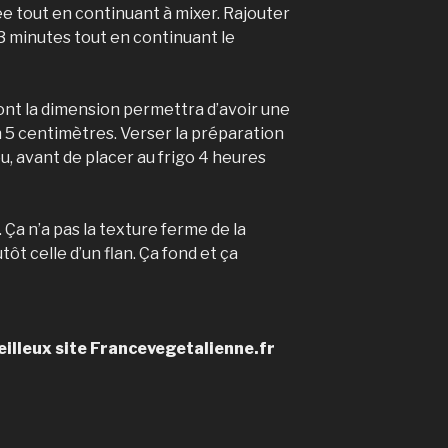
tée tout en continuant à mixer. Rajouter
à 3 minutes tout en continuant le
dont la dimension permettra d’avoir une
n 5 centimètres. Verser la préparation
eu, avant de placer au frigo 4 heures
 Ça n’a pas la texture ferme de la
tôt celle d’un flan. Ça fond et ça
eilleux site Francevegetalienne.fr