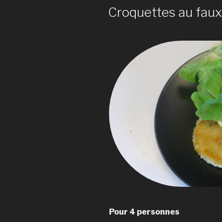
LE
Croquettes au fau
Pour 4 personnes