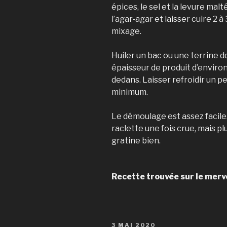
épices, le sel et la levure mal
l’agar-agar et laisser cuire 2 
mixage.
Huiler un bac ou une terrine 
épaisseur de produit d’enviro
dedans. Laisser refroidir un p
minimum.
Le démoulage est assez facile.
raclette une fois crue, mais plu
gratine bien.
Recette trouvée sur le merv
PUBLIÉ
3 MAI 2020