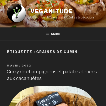
Aller
au
VEGANITUDE
contenu
Un monde de saveurs nouvelles à découvrir
principal
Menu
ÉTIQUETTE :
GRAINES DE CUMIN
PUBLIÉ
5 AVRIL 2022
LE
Curry de champignons et patates douces
aux cacahuètes