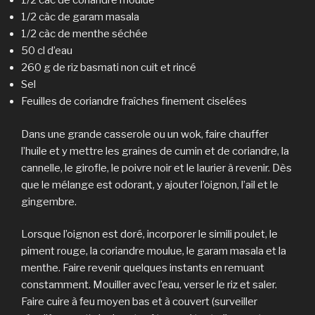
1/2 càc de coriandre moulue
1/2 càc de garam masala
1/2 càc de menthe séchée
50 cl d’eau
260 g de riz basmati non cuit et rincé
Sel
Feuilles de coriandre fraîches finement ciselées
Dans une grande casserole ou un wok, faire chauffer
l’huile et y mettre les graines de cumin et de coriandre, la
cannelle, le girofle, le poivre noir et le laurier à revenir. Dès
que le mélange est odorant, y ajouter l’oignon, l’ail et le
gingembre.
Lorsque l’oignon est doré, incorporer le simili poulet, le
piment rouge, la coriandre moulue, le garam masala et la
menthe. Faire revenir quelques instants en remuant
constamment. Mouiller avec l’eau, verser le riz et saler.
Faire cuire à feu moyen bas et à couvert (surveiller