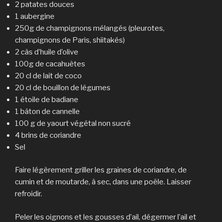
2 patates douces
1 aubergine
250g de champignons mélangés (pleurotes,
champignons de Paris, shiitakés)
2 càs d’huile d’olive
100g de cacahuètes
20 cl de lait de coco
20 cl de bouillon de légumes
1 étoile de badiane
1 bâton de cannelle
100 g de yaourt végétal non sucré
4 brins de coriandre
Sel
Faire légèrement griller les graines de coriandre, de
cumin et de moutarde, à sec, dans une poêle. Laisser
refroidir.
Peler les oignons et les gousses d’ail, dégermer l’ail et