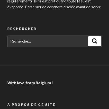
régulièrement) ; le riz est prêt quand toute l’eau est
évaporée. Parsemer de coriandre ciselée avant de servir.
RECHERCHER
Recherche
Reche
pour
:
With love from Belgium !
À PROPOS DE CE SITE