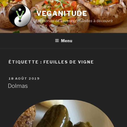
Aller
au
VEGANITUDE
contenu
Un monde de saveurs nouvelles à découvrir
principal
Menu
ÉTIQUETTE :
FEUILLES DE VIGNE
PUBLIÉ
18 AOÛT 2019
LE
Dolmas