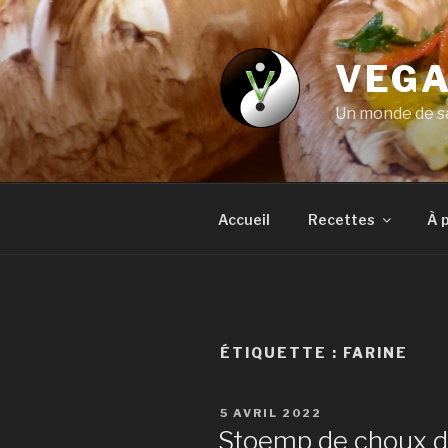
Aller
au
contenu
VEGA
principal
Un monde de sa
Accueil
Recettes
À 
ÉTIQUETTE :
FARINE
PUBLIÉ
5 AVRIL 2022
LE
Stoemp de choux de