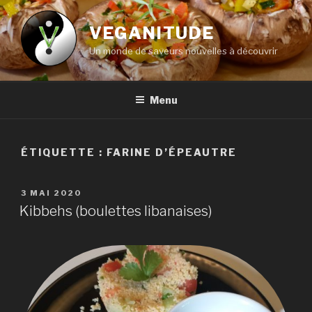
Aller
au
VEGANITUDE
contenu
Un monde de saveurs nouvelles à découvrir
principal
Menu
ÉTIQUETTE :
FARINE D’ÉPEAUTRE
PUBLIÉ
3 MAI 2020
LE
Kibbehs (boulettes libanaises)