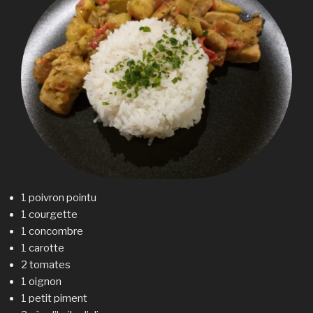
1 poivron pointu
1 courgette
1 concombre
1 carotte
2 tomates
1 oignon
1 petit piment