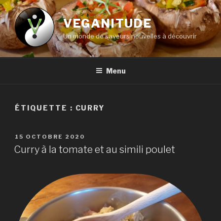
Aller
au
VEGANITUDE
contenu
Un monde de saveurs nouvelles à découvrir
principal
Menu
ÉTIQUETTE :
CURRY
PUBLIÉ
15 OCTOBRE 2020
LE
Curry à la tomate et au simili poulet