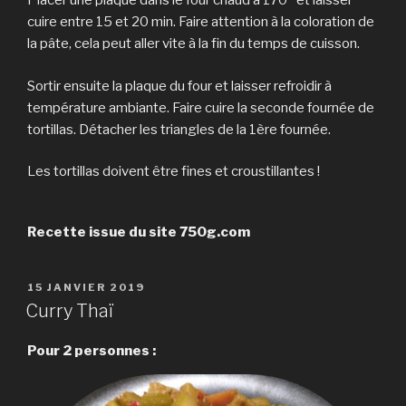
Placer une plaque dans le four chaud à 170° et laisser
cuire entre 15 et 20 min. Faire attention à la coloration de
la pâte, cela peut aller vite à la fin du temps de cuisson.
Sortir ensuite la plaque du four et laisser refroidir à
température ambiante. Faire cuire la seconde fournée de
tortillas. Détacher les triangles de la 1ère fournée.
Les tortillas doivent être fines et croustillantes !
Recette issue du site 750g.com
PUBLIÉ
15 JANVIER 2019
LE
Curry Thaï
Pour 2 personnes :