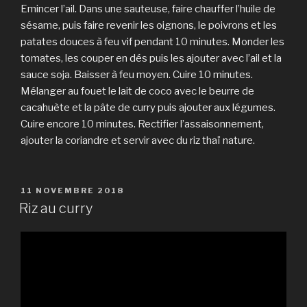
Emincer l’ail. Dans une sauteuse, faire chauffer l’huile de
sésame, puis faire revenir les oignons, le poivrons et les
patates douces à feu vif pendant 10 minutes. Monder les
tomates, les couper en dés puis les ajouter avec l’ail et la
sauce soja. Baisser à feu moyen. Cuire 10 minutes.
Mélanger au fouet le lait de coco avec le beurre de
cacahuète et la pâte de curry puis ajouter aux légumes.
Cuire encore 10 minutes. Rectifier l’assaisonnement,
ajouter la coriandre et servir avec du riz thaï nature.
PUBLIÉ
11 NOVEMBRE 2018
LE
Riz au curry