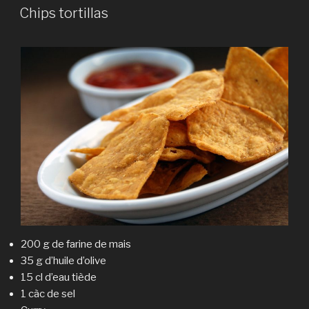
LE
Chips tortillas
200 g de farine de mais
35 g d’huile d’olive
15 cl d’eau tiède
1 càc de sel