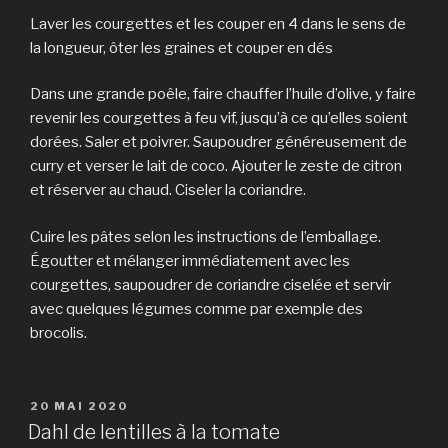
Laver les courgettes et les couper en 4 dans le sens de
la longueur, ôter les graines et couper en dés
Dans une grande poêle, faire chauffer l’huile d’olive, y faire
revenir les courgettes à feu vif, jusqu’à ce qu’elles soient
dorées. Saler et poivrer. Saupoudrer généreusement de
curry et verser le lait de coco. Ajouter le zeste de citron
et réserver au chaud. Ciseler la coriandre.
Cuire les pâtes selon les instructions de l’emballage.
Égoutter et mélanger immédiatement avec les
courgettes, saupoudrer de coriandre ciselée et servir
avec quelques légumes comme par exemple des
brocolis.
PUBLIÉ
20 MAI 2020
LE
Dahl de lentilles à la tomate