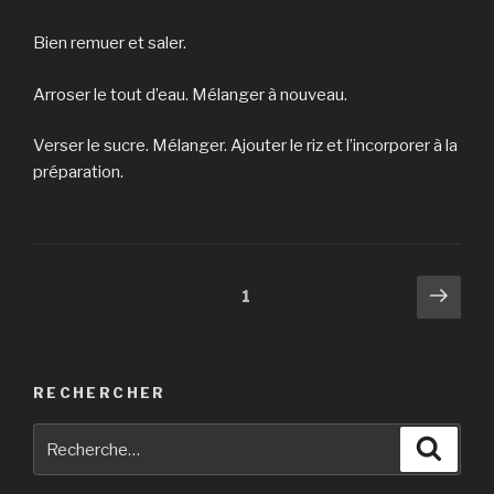
Bien remuer et saler.
Arroser le tout d’eau. Mélanger à nouveau.
Verser le sucre. Mélanger. Ajouter le riz et l’incorporer à la
préparation.
Navigation
Pag
Page
1
suiv
des
articles
RECHERCHER
Recherche
Reche
pour
: