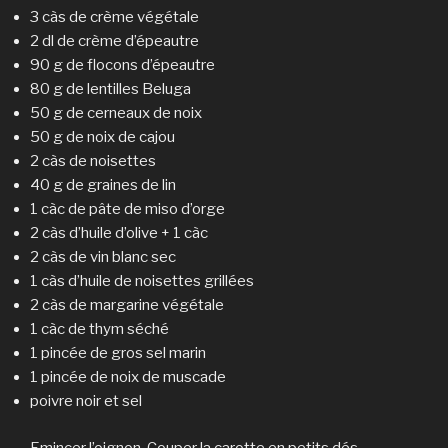
3 càs de crème végétale
2 dl de crème d’épeautre
90 g de flocons d’épeautre
80 g de lentilles Beluga
50 g de cerneaux de noix
50 g de noix de cajou
2 càs de noisettes
40 g de graines de lin
1 càc de pâte de miso d’orge
2 càs d’huile d’olive + 1 càc
2 càs de vin blanc sec
1 càs d’huile de noisettes grillées
2 càs de margarine végétale
1 càc de thym séché
1 pincée de gros sel marin
1 pincée de noix de muscade
poivre noir et sel
Emincer l’oignon. Couper la carotte en petits dés.