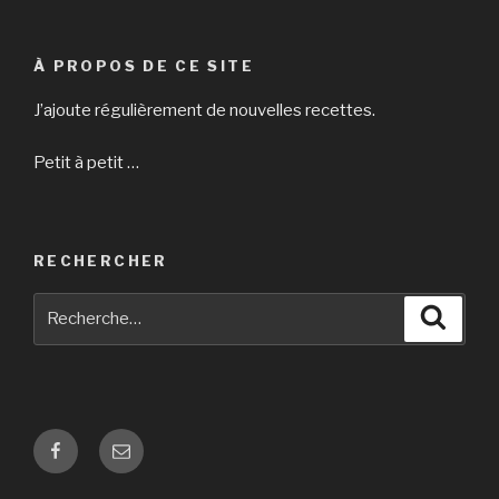
À PROPOS DE CE SITE
J’ajoute régulièrement de nouvelles recettes.
Petit à petit …
RECHERCHER
Recherche
Reche
pour
:
Facebook
E-
mail