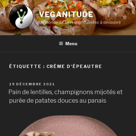
Aller
au
VEGANITUDE
contenu
Un monde de saveurs nouvelles à découvrir
principal
Menu
ÉTIQUETTE :
CRÈME D'ÉPEAUTRE
PUBLIÉ
19 DÉCEMBRE 2021
LE
Pain de lentilles, champignons mijotés et
purée de patates douces au panais