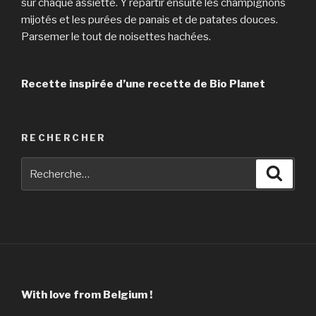
sur chaque assiette. Y répartir ensuite les champignons
mijotés et les purées de panais et de patates douces.
Parsemer le tout de noisettes hachées.
Recette inspirée d’une recette de Bio Planet
RECHERCHER
Recherche
Reche
pour
:
With love from Belgium !