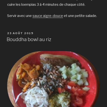
cuire les loempias 3 à 4 minutes de chaque côté.
Servir avec une
sauce aigre-douce
et une petite salade.
PUBLIÉ
23 AOÛT 2019
LE
Bouddha bowl au riz