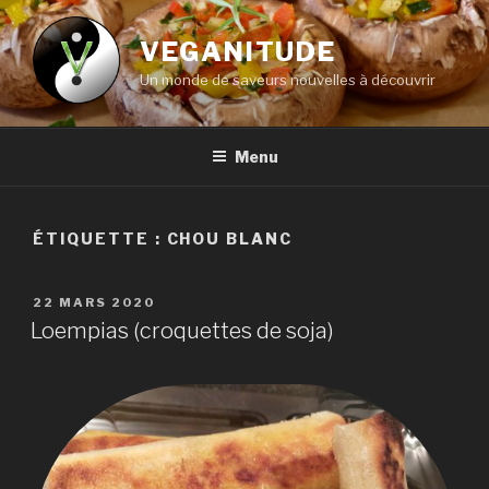
Aller
au
VEGANITUDE
contenu
Un monde de saveurs nouvelles à découvrir
principal
Menu
ÉTIQUETTE :
CHOU BLANC
PUBLIÉ
22 MARS 2020
LE
Loempias (croquettes de soja)