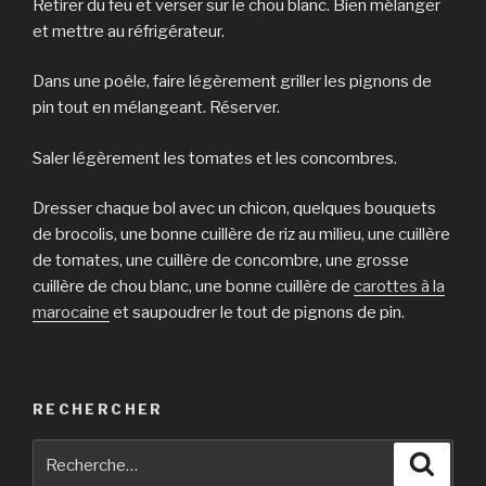
Retirer du feu et verser sur le chou blanc. Bien mélanger
et mettre au réfrigérateur.
Dans une poêle, faire légèrement griller les pignons de
pin tout en mélangeant. Réserver.
Saler légèrement les tomates et les concombres.
Dresser chaque bol avec un chicon, quelques bouquets
de brocolis, une bonne cuillère de riz au milieu, une cuillère
de tomates, une cuillère de concombre, une grosse
cuillère de chou blanc, une bonne cuillère de
carottes à la
marocaine
et saupoudrer le tout de pignons de pin.
RECHERCHER
Recherche
Reche
pour